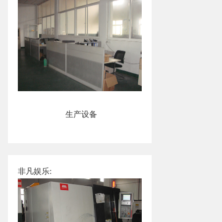
生产设备
非凡娱乐: