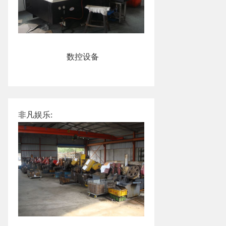
数控设备
非凡娱乐: