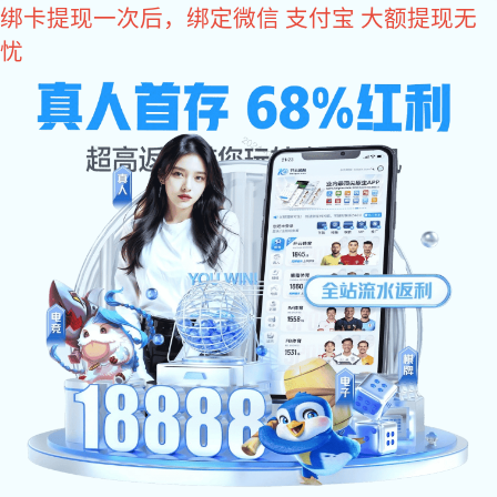
非凡娱乐
设备展示