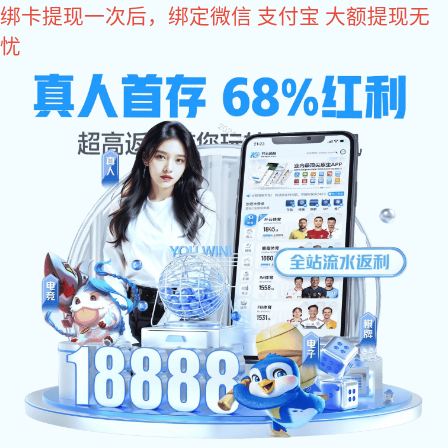
非凡娱乐
铜配件
非凡娱乐-科技赋能场景,让娱乐更有趣 - pgff 汽车配件，缝纫机配
件，五金加工，五金，五金厂，电话：0573-85702555，
013706582155