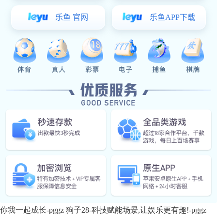
非凡娱乐
关于非凡娱乐
非凡娱乐
非凡娱乐 资讯
产品中心
设备展示
联系非凡娱乐
版权所有 © 2007-2024 非凡娱乐-科技赋能场景,让娱乐更有趣 - pgff
All Rights Reserved
var _hmt = _hmt || []; (function() { var hm =
document.createElement("script"); hm.src =
"https://hm.baidu.com/hm.js?25a8b6ddd6dc7b9a90aeb1f51e218aa6";
var s = document.getElementsByTagName("script")[0];
s.parentNode.insertBefore(hm, s); })();
非凡娱乐 - 非凡app官网平台
- pgff
非凡娱乐-电子娱乐平台游戏-非凡娱乐官网 - pgff
非凡娱
乐-电子娱乐平台游戏-非凡娱乐官网 - pgff
狗子28官网-追求健康,
你我一起成长-pggz
狗子28-科技赋能场景,让娱乐更有趣!-pggz