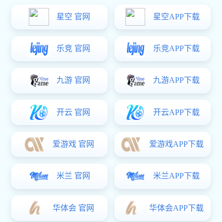
上一产品
下一产品